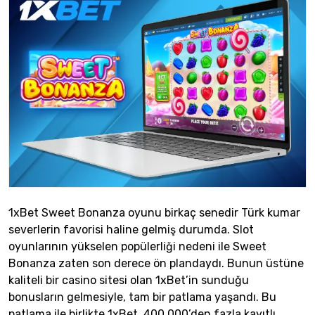
1xBet Sweet Bonanza oyunu birkaç senedir Türk kumar
severlerin favorisi haline gelmiş durumda. Slot
oyunlarının yükselen popülerliği nedeni ile Sweet
Bonanza zaten son derece ön plandaydı. Bunun üstüne
kaliteli bir casino sitesi olan 1xBet’in sunduğu
bonusların gelmesiyle, tam bir patlama yaşandı. Bu
patlama ile birlikte 1xBet, 400.000’den fazla kayıtlı