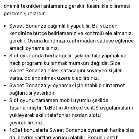
önemli teknikleri anlamanız gerekir. Kesinlikle bilinmesi
gereken şunlardır:
Sweet Bonanza bağımlılık yapabilir. Bu yüzden
kendinize bütçe belirlemeniz ve kontrolü ele almanız
gerekir. Oyuna kendinizi kaptırmadan sadece eğlence
amaçlı oynamalısınız.
Slot oyununda herhangi bir şekilde hile yapmak ve
hack programı kullanmak mümkün değildir. Size
Sweet Bonanza hilesi satacağını söyleyen kişiler
varsa, dolandırılmak üzere olabilirsiniz.
Sweet Bonanza’yı oynamak için stabil bir internet
bağlantısı yeterlidir.
Slot oyunu tamamen mobil uyumlu şekilde
tasarlanmıştır. 1xBet’in Android ve iOS uygulamalarını
yükleyerek akıllı telefonlarınızdan slotu
çevirebilirsiniz.
1xBet bonuslarla Sweet Bonanza oynamak harika olsa
da, çevrim şartları yorucu olabilir. Bonusu aktif