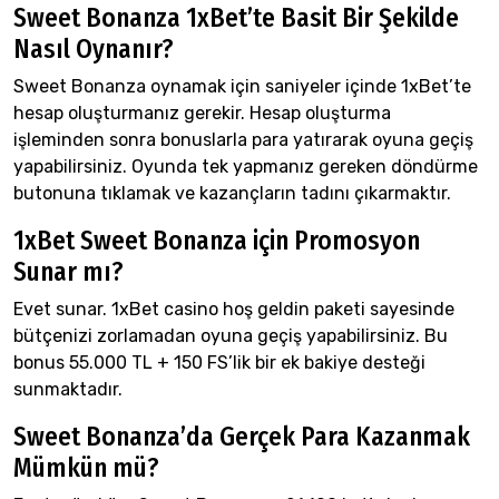
Sweet Bonanza 1xBet’te Basit Bir Şekilde
Nasıl Oynanır?
Sweet Bonanza oynamak için saniyeler içinde 1xBet’te
hesap oluşturmanız gerekir. Hesap oluşturma
işleminden sonra bonuslarla para yatırarak oyuna geçiş
yapabilirsiniz. Oyunda tek yapmanız gereken döndürme
butonuna tıklamak ve kazançların tadını çıkarmaktır.
1xBet Sweet Bonanza için Promosyon
Sunar mı?
Evet sunar. 1xBet casino hoş geldin paketi sayesinde
bütçenizi zorlamadan oyuna geçiş yapabilirsiniz. Bu
bonus 55.000 TL + 150 FS’lik bir ek bakiye desteği
sunmaktadır.
Sweet Bonanza’da Gerçek Para Kazanmak
Mümkün mü?