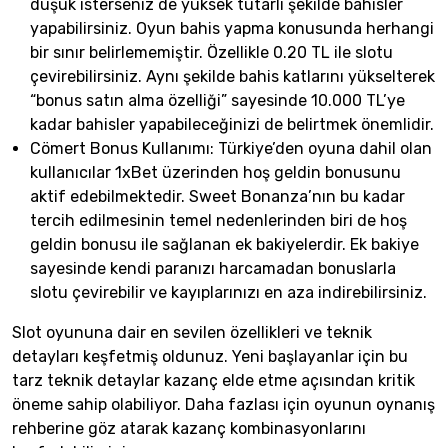
düşük isterseniz de yüksek tutarlı şekilde bahisler
yapabilirsiniz. Oyun bahis yapma konusunda herhangi
bir sınır belirlememiştir. Özellikle 0.20 TL ile slotu
çevirebilirsiniz. Aynı şekilde bahis katlarını yükselterek
“bonus satın alma özelliği” sayesinde 10.000 TL’ye
kadar bahisler yapabileceğinizi de belirtmek önemlidir.
Cömert Bonus Kullanımı: Türkiye’den oyuna dahil olan
kullanıcılar 1xBet üzerinden hoş geldin bonusunu
aktif edebilmektedir. Sweet Bonanza’nın bu kadar
tercih edilmesinin temel nedenlerinden biri de hoş
geldin bonusu ile sağlanan ek bakiyelerdir. Ek bakiye
sayesinde kendi paranızı harcamadan bonuslarla
slotu çevirebilir ve kayıplarınızı en aza indirebilirsiniz.
Slot oyununa dair en sevilen özellikleri ve teknik
detayları keşfetmiş oldunuz. Yeni başlayanlar için bu
tarz teknik detaylar kazanç elde etme açısından kritik
öneme sahip olabiliyor. Daha fazlası için oyunun oynanış
rehberine göz atarak kazanç kombinasyonlarını