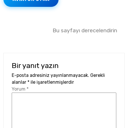
Bu sayfayı derecelendirin
Bir yanıt yazın
E-posta adresiniz yayınlanmayacak.
Gerekli
alanlar
*
ile işaretlenmişlerdir
Yorum
*